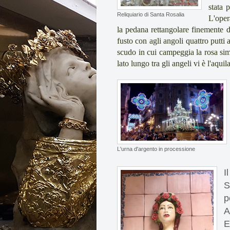
stata 
Reliquiario di Santa Rosalia
L'oper
la pedana rettangolare finemente d
fusto con agli angoli quattro putti
scudo in cui campeggia la rosa sim
lato lungo tra gli angeli vi è l'aqu
L'urna d'argento in processione
I
S
p
A
E