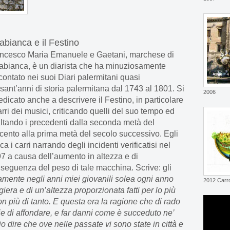
labianca e il Festino
ncesco Maria Emanuele e Gaetani, marchese di
labianca, è un diarista che ha minuziosamente
contato nei suoi Diari palermitani quasi
sant’anni di storia palermitana dal 1743 al 1801. Si
2006
edicato anche a descrivere il Festino, in particolare
arri dei musici, criticando quelli del suo tempo ed
ltando i precedenti dalla seconda metà del
cento alla prima metà del secolo successivo. Egli
tica i carri narrando degli incidenti verificatisi nel
7 a causa dell’aumento in altezza e di
seguenza del peso di tale macchina. Scrive: gli
icamente negli anni miei giovanili solea ogni anno
2012 Carr
iera e di un’altezza proporzionata fatti per lo più
on più di tanto. E questa era la ragione che di rado
zie di affondare, e far danni come è succeduto ne’
o dire che ove nelle passate vi sono state in città e