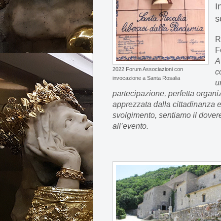
I
s
R
F
A
2022 Forum Associazioni con
c
invocazione a Santa Rosalia
u
partecipazione, perfetta organ
apprezzata dalla cittadinanza 
svolgimento, sentiamo il dovere 
all’evento.