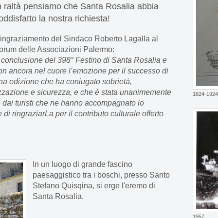
n raltà pensiamo che Santa Rosalia abbia
oddisfatto la nostra richiesta!
ingraziamento del Sindaco Roberto Lagalla al
orum delle Associazioni Palermo:
 conclusione del 398° Festino di Santa Rosalia e
on ancora nel cuore l’emozione per il successo di
na edizione che ha coniugato sobrietà,
izzazione e sicurezza, e che è stata unanimemente
1624-1924
e dai turisti che ne hanno accompagnato lo
di ringraziarLa per il contributo culturale offerto
In un luogo di grande fascino
paesaggistico tra i boschi, presso Santo
Stefano Quisqina, si erge l'eremo di
Santa Rosalia.
1957