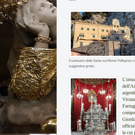
Il santuario della Santa sul Monte Pellegrino c
suggestiva grotta
L'urn
dell'A
argen
Vivian
Farru
compos
Giorda
uffici
la cui