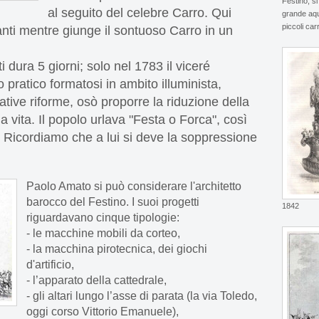
Festino, si
al seguito del celebre Carro. Qui
grande aqui
piccoli carr
nti mentre giunge il sontuoso Carro in un
 dura 5 giorni; solo nel 1783 il viceré
ratico formatosi in ambito illuminista,
tive riforme, osò proporre la riduzione della
 la vita. Il popolo urlava "Festa o Forca", così
o. Ricordiamo che a lui si deve
la soppressione
Paolo Amato si può considerare l'architetto
barocco del Festino. I suoi progetti
1842
riguardavano cinque tipologie:
- le macchine mobili da corteo,
- la macchina pirotecnica, dei giochi
d'artificio,
- l’apparato della cattedrale,
- gli altari lungo l’asse di parata (la via Toledo,
oggi corso Vittorio Emanuele),