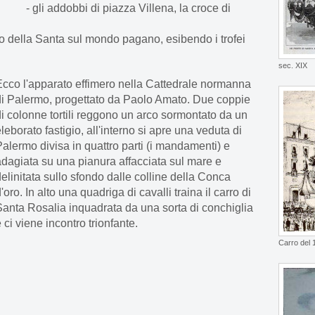
- gli addobbi di piazza Villena, la croce di
fo della Santa sul mondo pagano, esibendo i trofei
sec. XIX
Ecco l'apparato effimero nella Cattedrale normanna
di Palermo, progettato da Paolo Amato. Due coppie
di colonne tortili reggono un arco sormontato da un
leborato fastigio, all'interno si apre una veduta di
alermo divisa in quattro parti (i mandamenti) e
adagiata su una pianura affacciata sul mare e
elinitata sullo sfondo dalle colline della Conca
'oro. In alto una quadriga di cavalli traina il carro di
Santa Rosalia inquadrata da una sorta di conchiglia
 ci viene incontro trionfante.
Carro del 