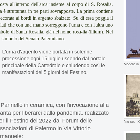
posta all'interno dell'arca insieme al corpo di S. Rosalia.
a è strutturata in tre parti sovrapposte. La prima contiene
ecorata ai bordi in argento sbalzato. Su di essa poggia il
 alati che con una mano sorreggono l'urna e con l'altra uno
bolo di Santa Rosalia, già nel nome rosa-lia (lilium). Nel
ila simbolo del Senato Palermitano.
L'urna d'argento viene portata in solenne
processione ogni 15 luglio uscendo dal portale
Modello in
principale della Cattedrale e chiudendo così le
manifestazioni dei 5 giorni del Festino.
l Pannello in ceramica, con l'invocazione alla
anta per liberarci dalla pandemia, realizzato
er il Festino del 2022 dal Forum delle
fine sec. X
ssociazioni di Palermo in Via Vittorio
manuele: