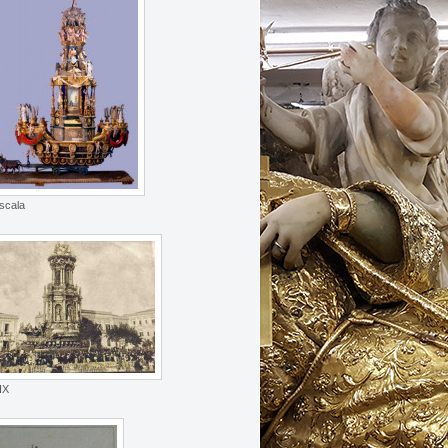
 scala
IX