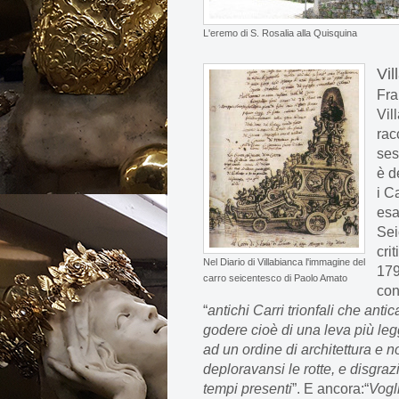
L'eremo di S. Rosalia alla Quisquina
Vil
Fra
Vil
rac
ses
è d
i C
esa
Sei
cri
Nel Diario di Villabianca l'immagine del
179
carro seicentesco di Paolo Amato
con
“
antichi Carri trionfali che ant
godere cioè di una leva più legg
ad un ordine di architettura e n
deploravansi le rotte, e disgra
tempi presenti
”. E ancora:“
Vogli