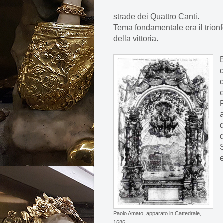
strade dei Quattro Canti.
Tema fondamentale era il trion
della vittoria.
e
P
d
d
e
Paolo Amato, apparato in Cattedrale,
1686