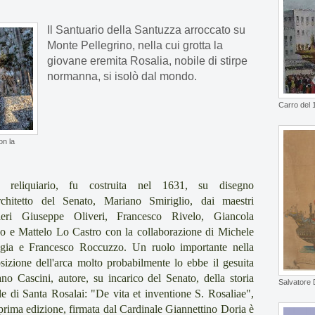
Il Santuario della Santuzza arroccato su
Monte Pellegrino, nella cui grotta la
giovane eremita Rosalia, nobile di stirpe
normanna, si isolò dal mondo.
Carro del 
on la
a reliquiario, fu costruita nel 1631, su disegno
rchitetto del Senato, Mariano Smiriglio, dai maestri
tieri Giuseppe Oliveri, Francesco Rivelo, Giancola
o e Mattelo Lo Castro con la collaborazione di Michele
ggia e Francesco Roccuzzo. Un ruolo importante nella
izione dell'arca molto probabilmente lo ebbe il gesuita
no Cascini, autore, su incarico del Senato, della storia
Salvatore 
ale di Santa Rosalai: "De vita et inventione S. Rosaliae",
 prima edizione, firmata dal Cardinale Giannettino Doria è